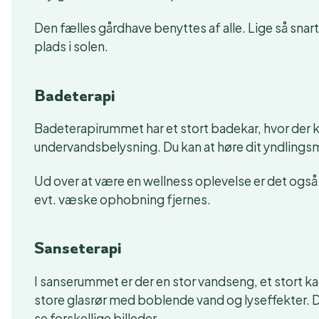
Den fælles gårdhave benyttes af alle. Lige så snart 
plads i solen.
Badeterapi
Badeterapirummet har et stort badekar, hvor der
undervandsbelysning. Du kan at høre dit yndlingsm
Ud over at være en wellness oplevelse er det også
evt. væske ophobning fjernes.
Sanseterapi
I sanserummet er der en stor vandseng, et stort ka
store glasrør med boblende vand og lyseffekter. Du 
se forskellige billeder.