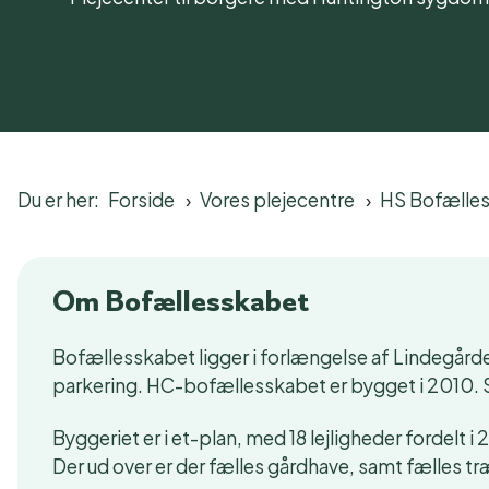
Du er her:
Forside
Vores plejecentre
HS Bofælle
Om Bofællesskabet
Bofællesskabet ligger i forlængelse af Lindegår
parkering. HC-bofællesskabet er bygget i 2010. S
Byggeriet er i et-plan, med 18 lejligheder fordelt
Der ud over er der fælles gårdhave, samt fælles tr