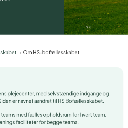
sskabet
Om HS-bofællesskabet
dens plejecenter, med selvstændige indgange og
iden er navnet ændret til HS Bofællesskabet.
 i 2 teams med fælles opholdsrum for hvert team.
ænings faciliteter for begge teams.