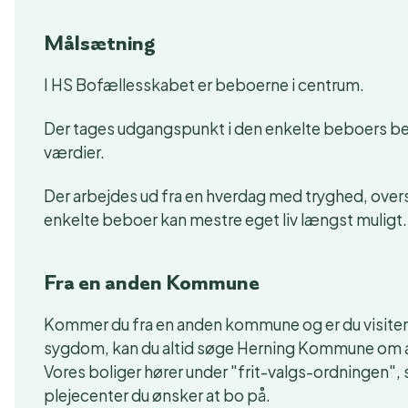
Målsætning
I HS Bofællesskabet er beboerne i centrum.
Der tages udgangspunkt i den enkelte beboers b
værdier.
Der arbejdes ud fra en hverdag med tryghed, over
enkelte beboer kan mestre eget liv længst muligt.
Fra en anden Kommune
Kommer du fra en anden kommune og er du visiteret
sygdom, kan du altid søge Herning Kommune om at
Vores boliger hører under "frit-valgs-ordningen", s
plejecenter du ønsker at bo på.