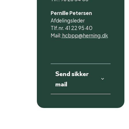
Pernille Petersen
Afdelingsleder
Tlf.nr. 41 22 95 40
Mail:
hcbpp@herning.dk
Send sikker
mail