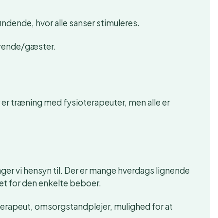
ndende, hvor alle sanser stimuleres.
rende/gæster.
r træning med fysioterapeuter, men alle er
ager vi hensyn til. Der er mange hverdags lignende
et for den enkelte beboer.
ioterapeut, omsorgstandplejer, mulighed for at