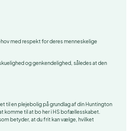
ehov med respekt for deres menneskelige
skuelighed og genkendelighed, således at den
 til en plejebolig på grundlag af din Huntington
 komme til at bo her i HS bofællesskabet.
om betyder, at du frit kan vælge, hvilket