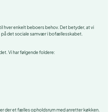
 til hver enkelt beboers behov. Det betyder, at vi
å på det sociale samvær i bofællesskabet.
det. Vi har følgende foldere:
m er der et fælles opholdsrum med anretter køkken.