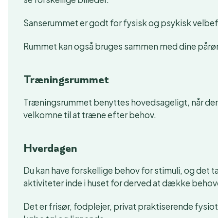
Sanserummet er godt for fysisk og psykisk velbefi
Rummet kan også bruges sammen med dine pårø
Træningsrummet
Træningsrummet benyttes hovedsageligt, når der e
velkomne til at træne efter behov.
Hverdagen
Du kan have forskellige behov for stimuli, og det t
aktiviteter inde i huset for derved at dække behov
Det er frisør, fodplejer, privat praktiserende fys