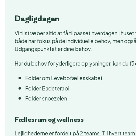
Dagligdagen
Vi tilstræber altid at få tilpasset hverdagen i huset
både har fokus på de individuelle behov, men ogs
Udgangspunktet er dine behov.
Har du behov for yderligere oplysninger, kan du få 
Folder om Levebofællesskabet
Folder Badeterapi
Folder snoezelen
Fællesrum og wellness
Lejlighederne er fordelt på 2 teams. Til hvert tea