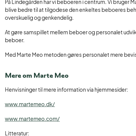
På Lindegården har vi beboeren i centrum. Vi bruger Ma
blive bedre til at tilgodese den enkeltes beboeres be
overskuelig og genkendelig.
At gøre samspillet mellem beboer og personalet udvikl
beboer.
Med Marte Meo metoden gøres personalet mere bevist
Mere om Marte Meo
Henvisninger til mere information via hjemmesider:
www.martemeo.dk/
www.martemeo.com/
Litteratur: