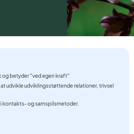
sk og betyder "ved egen kraft"
udvikle udviklingsstøttende relationer, trivsel
ng i kontakts- og samspilsmetoder.