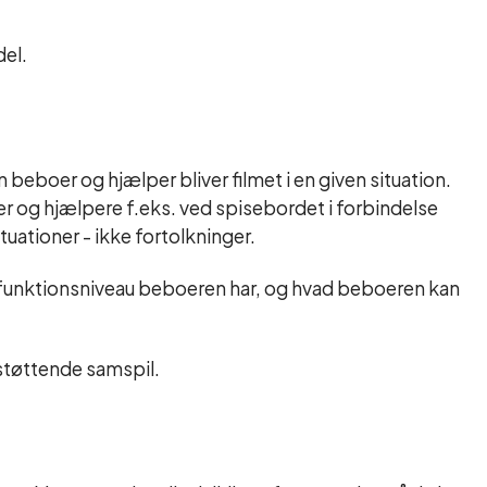
el.
 beboer og hjælper bliver filmet i en given situation.
r og hjælpere f.eks. ved spisebordet i forbindelse
ituationer - ikke fortolkninger.
t funktionsniveau beboeren har, og hvad beboeren kan
sstøttende samspil.