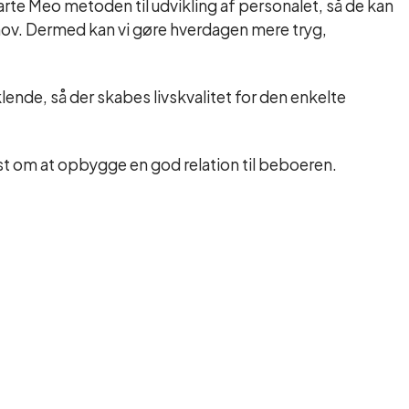
rte Meo metoden til udvikling af personalet, så de kan
hov. Dermed kan vi gøre hverdagen mere tryg,
ende, så der skabes livskvalitet for den enkelte
 om at opbygge en god relation til beboeren.