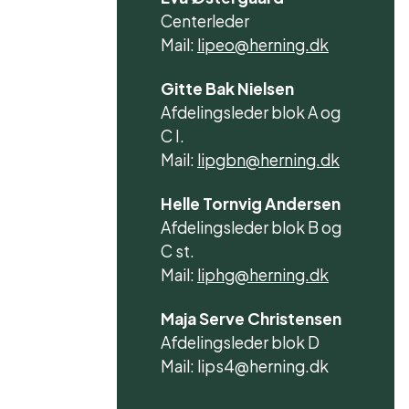
Centerleder
Mail:
lipeo@herning.dk
Gitte Bak Nielsen
Afdelingsleder blok A og
C I.
Mail:
lipgbn@herning.dk
Helle Tornvig Andersen
Afdelingsleder blok B og
C st.
Mail:
liphg@herning.dk
Maja Serve Christensen
Afdelingsleder blok D
Mail: lips4@herning.dk