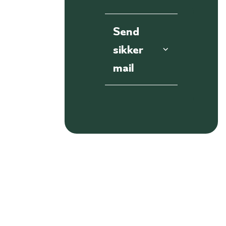
Send
sikker
mail