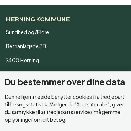
HERNING KOMMUNE
Sundhed og Ældre
Bethaniagade 3B
7400 Herning
CVR: 29 18 99 19
Du bestemmer over dine data
ANDRE RELEVANTE HJEMMESIDER
Denne hjemmeside benytter cookies fra tredjepart
til besøgsstatistik. Vælger du "Accepter alle", giver
Aktivitetscentre og -huse
du samtykke til at tredjepartsservices må gemme
Ældre og seniorer
oplysninger om dit besøg.