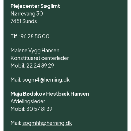
Plejecenter Søglimt
Nørrevang 30
7451 Sunds
Tlf.: 96 28 55 00
Malene Vygg Hansen
Konstitueret centerleder
Mobil: 22 24 89 29
Mail:
sogm4@herning.dk
Maja Bødskov Hestbæk Hansen
Afdelingsleder
Mobil: 30 57 81 39
Mail:
sogmhh@herning.dk